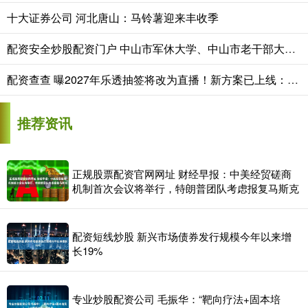
十大证券公司 河北唐山：马铃薯迎来丰收季
配资安全炒股配资门户 中山市军休大学、中山市老干部大学军休分校2026年春季招生简章
配资查查 曝2027年乐透抽签将改为直播！新方案已上线：5月29日投票表决
推荐资讯
正规股票配资官网网址 财经早报：中美经贸磋商
机制首次会议将举行，特朗普团队考虑报复马斯克
配资短线炒股 新兴市场债券发行规模今年以来增
长19%
专业炒股配资公司 毛振华：“靶向疗法+固本培