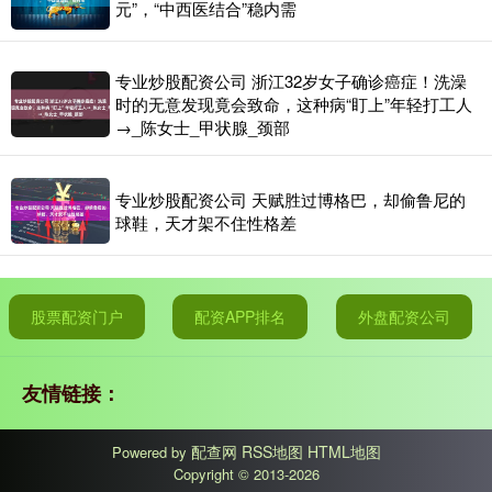
元”，“中西医结合”稳内需
专业炒股配资公司 浙江32岁女子确诊癌症！洗澡
时的无意发现竟会致命，这种病“盯上”年轻打工人
→_陈女士_甲状腺_颈部
专业炒股配资公司 天赋胜过博格巴，却偷鲁尼的
球鞋，天才架不住性格差
股票配资门户
配资APP排名
外盘配资公司
友情链接：
配查网
RSS地图
HTML地图
Powered by
Copyright
© 2013-2026