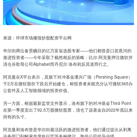
来源：环球市场播报炒股配资平台网
华尔街两位备受瞩目的亿万富翁选股专家——他们都曾是口若悬河的
激进投资者——今年采取了截然相反的策略：比尔·阿克曼押注微软并
清仓谷歌母公司Alphabet而丹尼尔·洛布则反其道而行之。
阿克曼在X平台表示，其旗下对冲基金潘兴广场（Pershing Square）
于2月在微软股价下跌后开始建仓，称投资者未能充分认可微软365办
公套件及人工智能领域的投资价值。
另一方面，根据最新监管文件显示，洛布旗下的对冲基金Third Point
在第一季度卖出了92.5万股微软股票，清仓了该基金自2022年底以来
持有的头寸。
阿克曼和洛布曾是华尔街最活跃的激进投资者，他们通过提出从剥离
业务部门到解雇首席执行官等各种建议，敦促公司提升业绩。