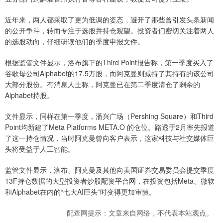
近年来，两人都采取了更为低调的姿态，避开了那些曾引发头条新闻
的公开争斗，转而专注于选股并持仓观望。投资者们密切关注着两人
的选股动向，仔细研读他们的季度申报文件。
根据监管文件显示，洛布旗下的Third Point报告称，第一季度买入了
谷歌母公司Alphabet的17.5万股，而阿克曼则减持了其持有的该公司
大部分股份。有消息人士称，阿克曼已在第二季度清仓了剩余的
Alphabet持股。
文件显示，同样在第一季度，潘兴广场（Pershing Square）和Third
Point均新建了Meta Platforms META.O 的仓位。路透于2月率先报道
了这一持仓情况，当时阿克曼曾向客户表示，这家科技与社交媒体巨
头将受益于人工智能。
监管文件显示，洛布、阿克曼及其他向美国证券交易委员会提交季度
13F持仓数据的大型投资者炒股配资平台网，在投资包括Meta、微软
和Alphabet在内的“七大AI巨头”时变得更加审慎。
配查网提示：文章来自网络，不代表本站观点。